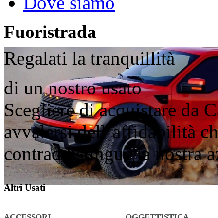
Dove siamo
Fuoristrada
Regalati la tranquillità
di un nostro usato
Scegliere di acquistare da C
avvalersi dell’affidabilità 
contraddistingue la nostra 
Altri Usati
ACCESSORI
OGGETTISTICA