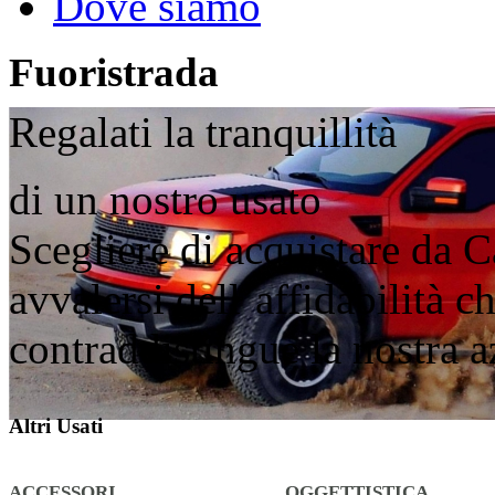
Dove siamo
Fuoristrada
Regalati la tranquillità
di un nostro usato
Scegliere di acquistare da C
avvalersi dell’affidabilità 
contraddistingue la nostra 
Altri Usati
ACCESSORI
OGGETTISTICA