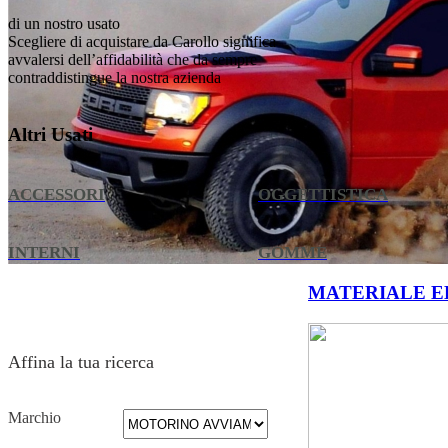
di un nostro usato
Scegliere di acquistare da Carollo significa
avvalersi dell’affidabilità che da sempre
contraddistingue la nostra azienda
Altri Usati
ACCESSORI
OGGETTISTICA
INTERNI
GOMME
MATERIALE E
Affina la tua ricerca
Marchio