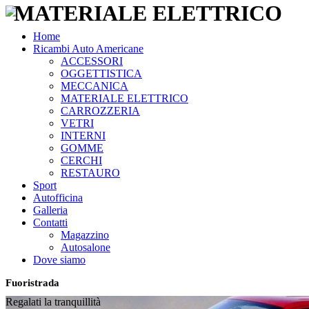
MATERIALE ELETTRICO
Home
Ricambi Auto Americane
ACCESSORI
OGGETTISTICA
MECCANICA
MATERIALE ELETTRICO
CARROZZERIA
VETRI
INTERNI
GOMME
CERCHI
RESTAURO
Sport
Autofficina
Galleria
Contatti
Magazzino
Autosalone
Dove siamo
Fuoristrada
Regalati la tranquillità