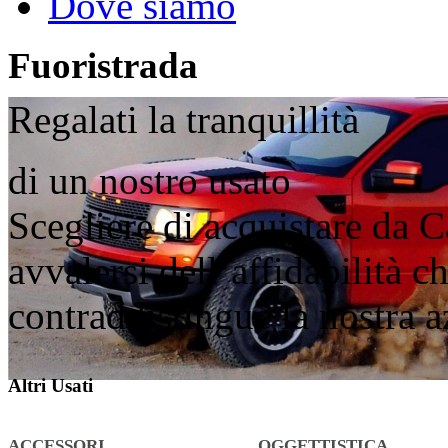
Dove siamo
Fuoristrada
Regalati la tranquillità
di un nostro usato
Scegliere di acquistare da C
avvalersi dell’affidabilità 
contraddistingue la nostra 
Altri Usati
ACCESSORI
OGGETTISTICA