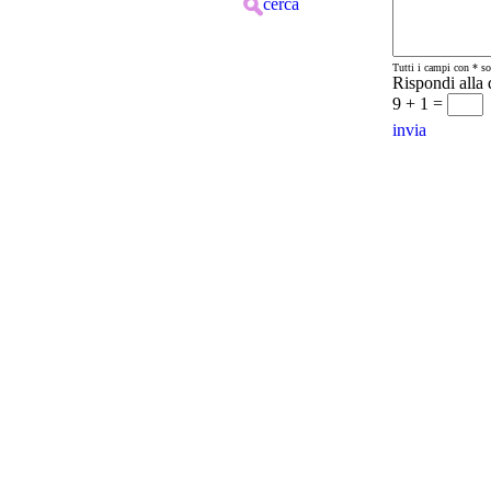
cerca
Tutti i campi con * so
Rispondi alla
9 + 1 =
invia