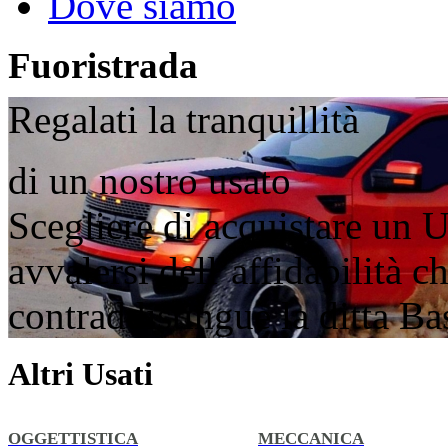
Dove siamo
Fuoristrada
Regalati la tranquillità
di un nostro usato
Scegliere di acquistare un U
avvalersi dell’affidabilità 
contraddistingue la ditta B
Altri Usati
OGGETTISTICA
MECCANICA