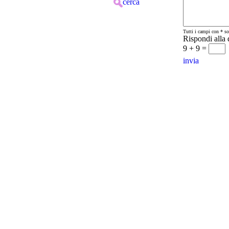
cerca
Tutti i campi con * so
Rispondi alla
9 + 9 =
invia