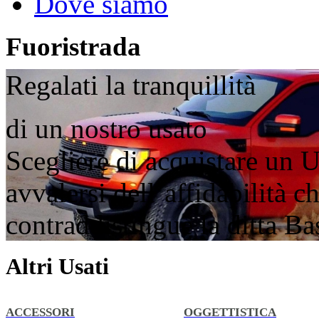
Dove siamo
Fuoristrada
Regalati la tranquillità
di un nostro usato
Scegliere di acquistare un U
avvalersi dell’affidabilità 
contraddistingue la ditta B
Altri Usati
ACCESSORI
OGGETTISTICA