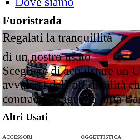
Dove siamo
Fuoristrada
Regalati la tranquillità
di un nostro usato
Scegliere di acquistare un U
avvalersi dell’affidabilità 
contraddistingue la ditta B
Altri Usati
ACCESSORI
OGGETTISTICA