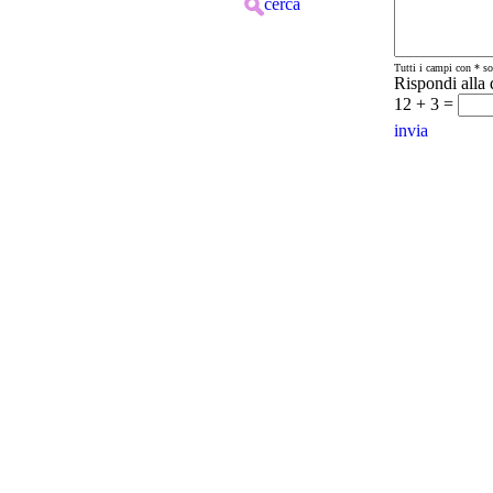
cerca
Tutti i campi con * so
Rispondi alla
12 + 3 =
invia