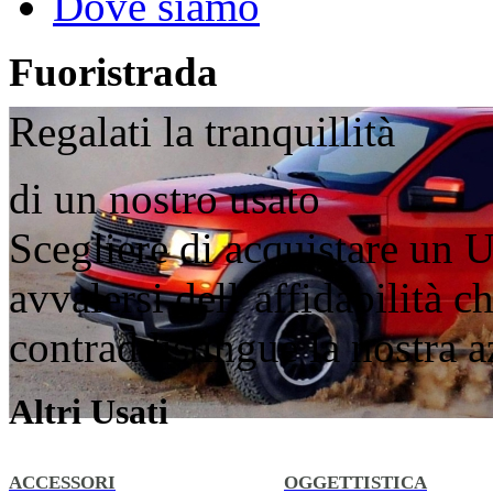
Dove siamo
Fuoristrada
Regalati la tranquillità
di un nostro usato
Scegliere di acquistare un U
avvalersi dell’affidabilità 
contraddistingue la nostra 
Altri Usati
ACCESSORI
OGGETTISTICA