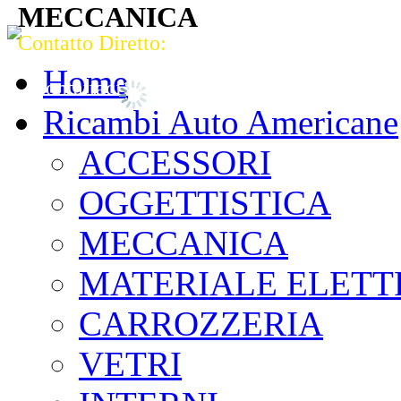
MECCANICA
Contatto Diretto:
Strada del Pasubio, 82 Vicenza (VI) 361
Tel. 0444 964949 - Fax 0444 569430
Home
Contattaci via mail!
Ricambi Auto Americane
ACCESSORI
OGGETTISTICA
MECCANICA
MATERIALE ELETT
CARROZZERIA
VETRI