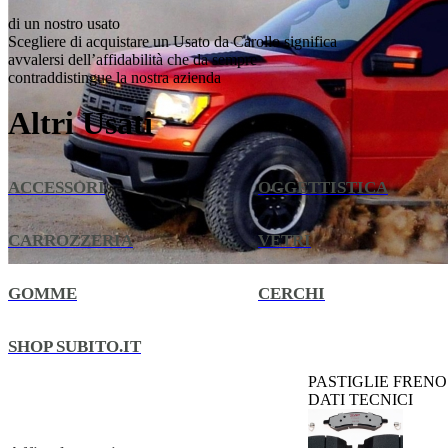
di un nostro usato
Scegliere di acquistare un Usato da Carollo significa
avvalersi dell’affidabilità che da sempre
contraddistingue la nostra azienda
Altri Usati
ACCESSORI
OGGETTISTICA
CARROZZERIA
VETRI
GOMME
CERCHI
SHOP SUBITO.IT
PASTIGLIE FRENO
DATI TECNICI