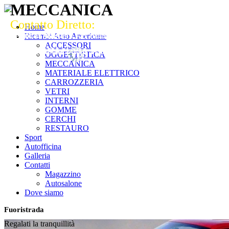
MECCANICA
Contatto Diretto:
Strada del Pasubio, 82 Vicenza (VI) 361
Home
Tel. 0444 964949 - Fax 0444 569430
Ricambi Auto Americane
ACCESSORI
Contattaci via mail!
OGGETTISTICA
MECCANICA
MATERIALE ELETTRICO
CARROZZERIA
VETRI
INTERNI
GOMME
CERCHI
RESTAURO
Sport
Autofficina
Galleria
Contatti
Magazzino
Autosalone
Dove siamo
Fuoristrada
Regalati la tranquillità