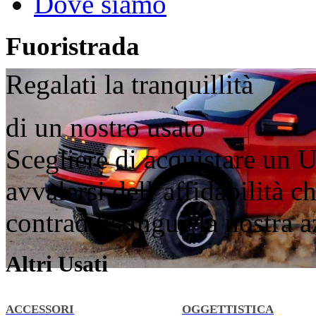
Dove siamo
Fuoristrada
Regalati la tranquillità
di un nostro usato
Scegliere di acquistare un U
avvalersi dell’affidabilità 
contraddistingue la nostra 
Altri Usati
ACCESSORI
OGGETTISTICA