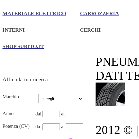
MATERIALE ELETTRICO
CARROZZERIA
INTERNI
CERCHI
SHOP SUBITO.IT
PNEUM
DATI T
Affina la tua ricerca
Marchio
Anno
dal
al
2012 © | 
Potenza (CV)
da
a