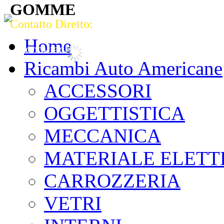
GOMME
Contatto Diretto:
Strada del Pasubio, 82 Vicenza (VI) 361
Tel. 0444 964949 - Fax 0444 569430
Home
Contattaci via mail!
Ricambi Auto Americane
ACCESSORI
OGGETTISTICA
MECCANICA
MATERIALE ELETT
CARROZZERIA
VETRI