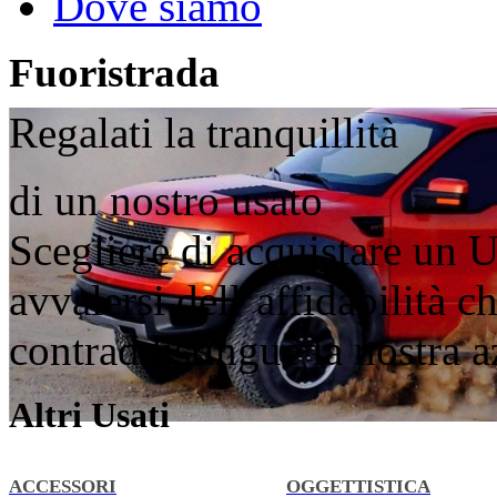
Dove siamo
Fuoristrada
Regalati la tranquillità
di un nostro usato
Scegliere di acquistare un U
avvalersi dell’affidabilità 
contraddistingue la nostra 
Altri Usati
ACCESSORI
OGGETTISTICA