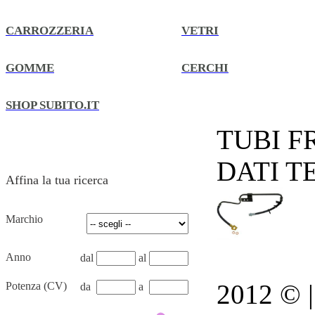
CARROZZERIA
VETRI
GOMME
CERCHI
SHOP SUBITO.IT
TUBI F
DATI T
Affina la tua ricerca
Marchio
Anno
dal
al
2012 © | 
Potenza (CV)
da
a