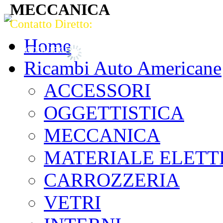
MECCANICA
Contatto Diretto:
Strada del Pasubio, 82 Vicenza (VI) 361
Tel. 0444 964949 - Fax 0444 569430
Home
Contattaci via mail!
Ricambi Auto Americane
ACCESSORI
OGGETTISTICA
MECCANICA
MATERIALE ELETT
CARROZZERIA
VETRI