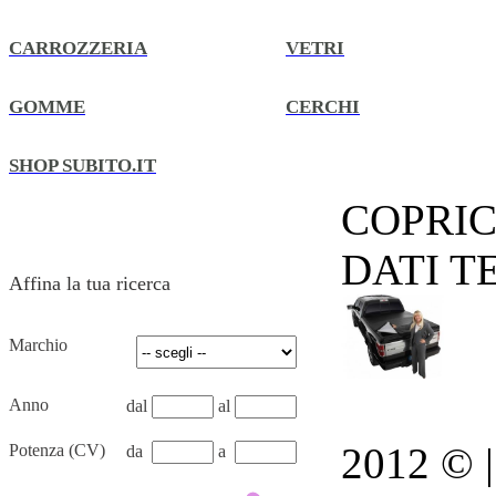
CARROZZERIA
VETRI
GOMME
CERCHI
SHOP SUBITO.IT
COPRI
DATI T
Affina la tua ricerca
Marchio
Anno
dal
al
2012 © | 
Potenza (CV)
da
a