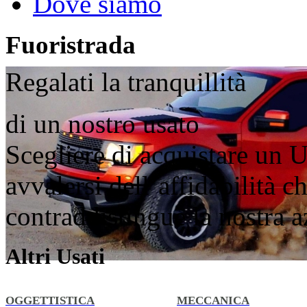
Dove siamo
Fuoristrada
Regalati la tranquillità
di un nostro usato
Scegliere di acquistare un U
avvalersi dell’affidabilità 
contraddistingue la nostra 
Altri Usati
OGGETTISTICA
MECCANICA