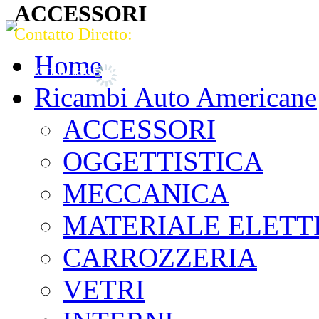
ACCESSORI
Contatto Diretto:
Strada del Pasubio, 82 Vicenza (VI) 361
Tel. 0444 964949 - Fax 0444 569430
Home
Contattaci via mail!
Ricambi Auto Americane
ACCESSORI
OGGETTISTICA
MECCANICA
MATERIALE ELETT
CARROZZERIA
VETRI